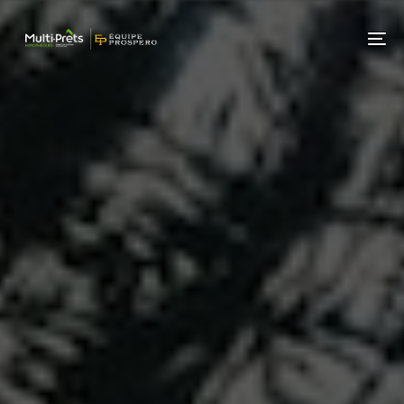
Skip
Skip
links
to
To
primary
nav
navigation
Skip
to
content