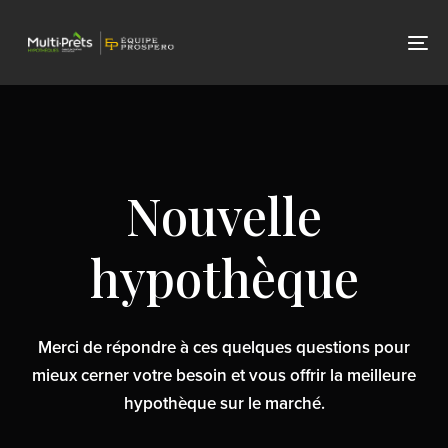
Skip
Skip
links
to
To
primary
nav
navigation
Skip
to
content
Nouvelle
hypothèque
Merci de répondre à ces quelques questions pour
mieux cerner votre besoin et vous offrir la meilleure
hypothèque sur le marché.