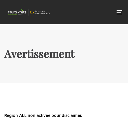
Skip
Skip
links
to
To
primary
nav
navigation
Skip
to
Avertissement
content
Région ALL non activée pour disclaimer.