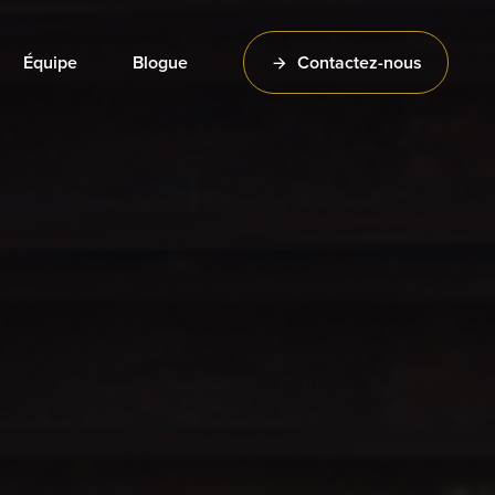
Équipe
Blogue
C
o
n
t
a
c
t
e
z
-
n
o
u
s