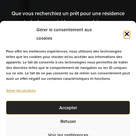
Que vous recherchiez un prêt pour une résidence
principale, une résidence secondaire ou un
Gérer le consentement aux
investissement à Gatineau, nous sommes là pour vous
cookies
guider. Votre renouvellement hypothécaire approche?
N’oubliez pas de comparer les différents taux
Pour offrir les meilleures expériences, nous utilisons des technologies
disponibles avec des experts!
telles que les cookies pour stocker et/ou accéder aux informations des
appareils. Le fait de consentir à ces technologies nous permettra de traiter
des données telles que le comportement de navigation ou les ID uniques
sur ce site. Le fait de ne pas consentir ou de retirer son consentement peut
avoir un effet négatif sur certaines caractéristiques et fonctions.
OBTENIR MON TAUX
Gérer les services
PARLEZ À UN EXPERT
Accepter
Refuser
Voir les préférences