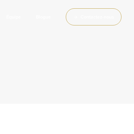
Équipe
Blogue
C
o
n
t
a
c
t
e
z
-
n
o
u
s