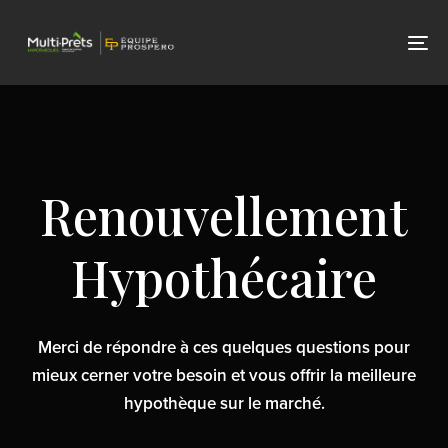
Skip
Skip
links
to
To
primary
nav
navigation
Skip
to
content
Renouvellement
Hypothécaire
Merci de répondre à ces quelques questions pour
mieux cerner votre besoin et vous offrir la meilleure
hypothèque sur le marché.