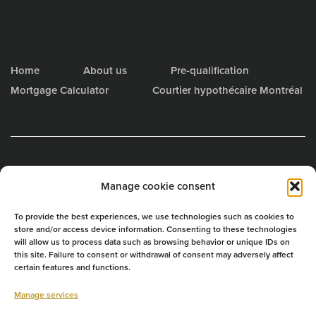
Home
About us
Pre-qualification
Mortgage Calculator
Courtier hypothécaire Montréal
Offices
Manage cookie consent
Laval
: 4702 Louis-B-Mayer, suite 200, H7P 0L9
To provide the best experiences, we use technologies such as cookies to
Brossard
: 6205 Av Auteuil, J4Z 3R8
store and/or access device information. Consenting to these technologies
will allow us to process data such as browsing behavior or unique IDs on
Granby
: 34 St-Judes, J2J 0C2
this site. Failure to consent or withdrawal of consent may adversely affect
Sherbrooke
: 4753 Bourque Blvd, J1N 2A7
certain features and functions.
St-Charles Borromée
: 43 rue de la Visitation, J6E 4N1
Manage services
Rouyn-Noranda
: 33 Gamble Ouest, bureau 9, J9X 2R3